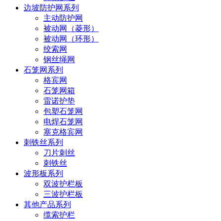
边坡防护网系列
主动防护网
被动网（菱形）
被动网（环形）
绞索网
钢丝绳网
石笼网系列
格宾网
石笼网箱
雷诺护垫
包塑石笼网
电焊石笼网
塞克格宾网
刺铁丝系列
刀片刺丝
刺铁丝
波形板系列
双波护栏板
三波护栏板
其他产品系列
缆索护栏