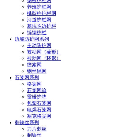
钢板护栏网
养殖护栏网
桃型柱护栏网
河道护栏网
基坑临边护栏
锌钢护栏
边坡防护网系列
主动防护网
被动网（菱形）
被动网（环形）
绞索网
钢丝绳网
石笼网系列
格宾网
石笼网箱
雷诺护垫
包塑石笼网
电焊石笼网
塞克格宾网
刺铁丝系列
刀片刺丝
刺铁丝