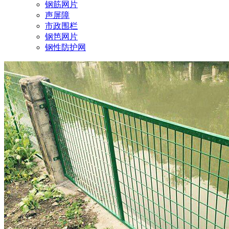
钢筋网片
声屏障
市政围栏
钢笆网片
钢性防护网