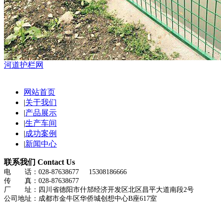
河道护栏网
网站首页
|
关于我们
|
产品展示
|
生产车间
|
成功案例
|
新闻中心
联系我们
Contact Us
电 话：028-87638677 15308186666
传 真：028-87638677
厂 址：四川省德阳市什邡经济开发区北区昌平大道南段2号
公司地址：成都市金牛区华侨城创想中心B座617室