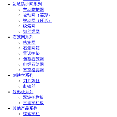
边坡防护网系列
主动防护网
被动网（菱形）
被动网（环形）
绞索网
钢丝绳网
石笼网系列
格宾网
石笼网箱
雷诺护垫
包塑石笼网
电焊石笼网
塞克格宾网
刺铁丝系列
刀片刺丝
刺铁丝
波形板系列
双波护栏板
三波护栏板
其他产品系列
缆索护栏