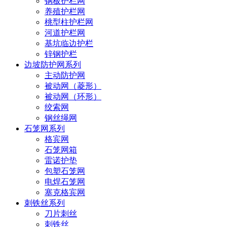
钢板护栏网
养殖护栏网
桃型柱护栏网
河道护栏网
基坑临边护栏
锌钢护栏
边坡防护网系列
主动防护网
被动网（菱形）
被动网（环形）
绞索网
钢丝绳网
石笼网系列
格宾网
石笼网箱
雷诺护垫
包塑石笼网
电焊石笼网
塞克格宾网
刺铁丝系列
刀片刺丝
刺铁丝