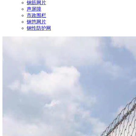
钢筋网片
声屏障
市政围栏
钢笆网片
钢性防护网